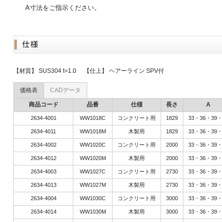
A寸法をご指示ください。
【材質】 SUS304 t=1.0 【仕上】 ヘアーライン SPV付
価格表
CADデータ
商品コード
品番
仕様
長さ
A
2634-4001
WW1018C
コンクリート用
1829
33・36・39・
2634-4011
WW1018M
木製用
1829
33・36・39・
2634-4002
WW1020C
コンクリート用
2000
33・36・39・
2634-4012
WW1020M
木製用
2000
33・36・39・
2634-4003
WW1027C
コンクリート用
2730
33・36・39・
2634-4013
WW1027M
木製用
2730
33・36・39・
2634-4004
WW1030C
コンクリート用
3000
33・36・39・
2634-4014
WW1030M
木製用
3000
33・36・39・