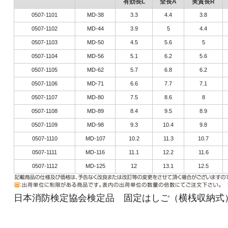
有効長L
全長A
実質長R
0507-1101
MD-38
3.3
4.4
3.8
0507-1102
MD-44
3.9
5
4.4
0507-1103
MD-50
4.5
5.6
5
0507-1104
MD-56
5.1
6.2
5.6
0507-1105
MD-62
5.7
6.8
6.2
0507-1106
MD-71
6.6
7.7
7.1
0507-1107
MD-80
7.5
8.6
8
0507-1108
MD-89
8.4
9.5
8.9
0507-1109
MD-98
9.3
10.4
9.8
0507-1110
MD-107
10.2
11.3
10.7
0507-1111
MD-116
11.1
12.2
11.6
0507-1112
MD-125
12
13.1
12.5
日本消防検定協会検定品 固定はしご（横桟収納式）