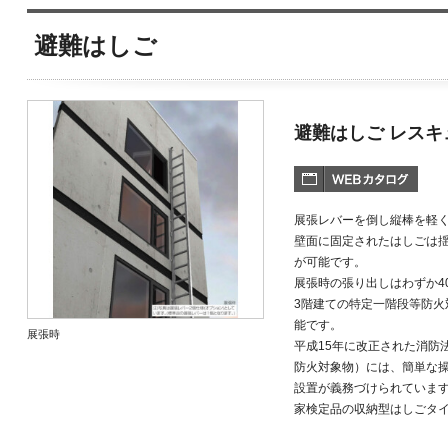
避難はしご
避難はしご レスキ
展張レバーを倒し縦棒を軽
壁面に固定されたはしごは
が可能です。
展張時の張り出しはわずか4
3階建ての特定一階段等防
能です。
展張時
平成15年に改正された消防
防火対象物）には、簡単な
設置が義務づけられていま
家検定品の収納型はしごタ