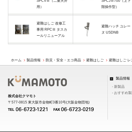
SPCVⅢ（二重天井
SPCJⅢ700（上下
用）
階操作型）
避難はしご 改修工
避難ハッチ ユレー
事用 RPCⅢ タスカ
ヌ USDNB
ールリニューアル
ホーム
製品情報
防災・安全・エコ商品
避難はしご
避難はしご 
製品情報
- 新製品
- おすすめ
株式会社クマモト
〒577-0815 東大阪市金物町3番10号(大阪金物団地)