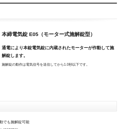
本締電気錠 E05（モーター式施解錠型）
通電により本錠電気錠に内蔵されたモーターが作動して施
解錠します。
施解錠の動作は電気信号を送信してから1.0秒以下です。
動でも施解錠可能