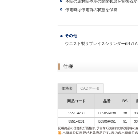
本錠の施解錠や扉の開閉状態を制御器か
停電時は停電前の状態を保持
ウエスト製リプレイスシリンダー(917LA35,
価格表
CADデータ
商品コード
品番
BS
5551-4230
E0505R038
38
3
5551-4231
E0505R051
51
3