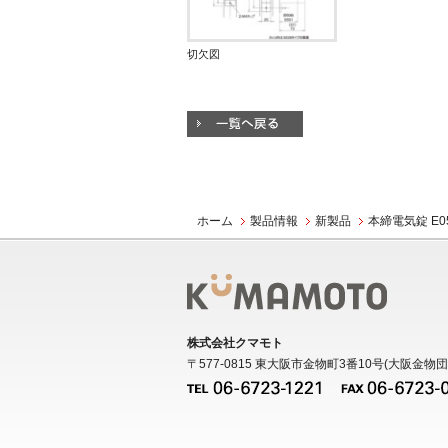
切欠図
ホーム
製品情報
新製品
本締電気錠 E
株式会社クマモト
〒577-0815 東大阪市金物町3番10号(大阪金物団