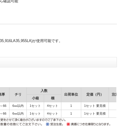
ら確認可能
916LA35,955LA)が使用可能です。
入数
扉厚
チリ
出荷単位
定価（円）
注意事項
小箱
梱
3～66
6㎜以内
1セット
4セット
1
1セット 要見積
3～66
6㎜以内
1セット
4セット
1
1セット 要見積