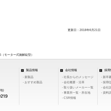
更新日：2018年6月21日
05（モーター式施解錠型）
製品情報
会社情報
採用
- 新製品
- 社長からのメッセージ
- 新卒
- おすすめ製品
- 会社概要・沿革
- 採用Q
- 取り扱いメーカー一覧
- 会社
地)
- 事業所一覧・所在地
- 資
- CSR情報