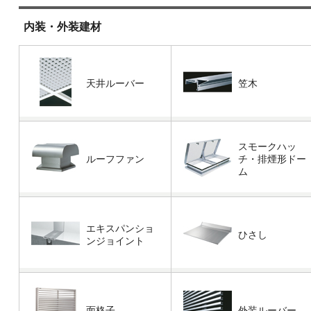
内装・外装建材
天井ルーバー
笠木
スモークハッ
ルーフファン
チ・排煙形ドー
ム
エキスパンショ
ひさし
ンジョイント
面格子
外装ルーバー