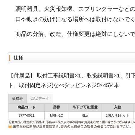
照明器具、火災報知機、スプリンクラーなど
口や動きの妨げになる場所へは取付けないで
商品の分解、改造、仕様変更は絶対にしない
【付属品】 取付工事説明書×1、取扱説明書×1、引下
ト、取付固定ネジ(なべタッピンネジ5×45)4本
価格表
CADデータ
商品コード
品番
吊下げ可能重量
入数
7777-0021
MRH-1C
8kg
2個入り1セット