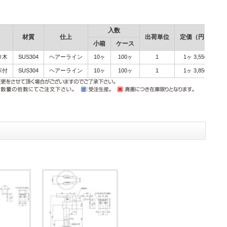
入数
材質
仕上
出荷単位
定価（円）
注
小箱
ケース
巾木
SUS304
ヘアーライン
10ヶ
100ヶ
1
1ヶ 3,550
床付
SUS304
ヘアーライン
10ヶ
100ヶ
1
1ヶ 3,850