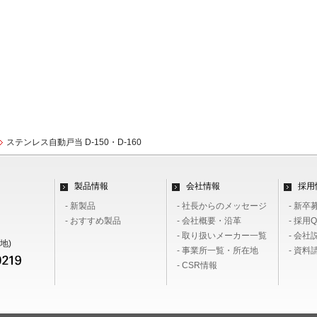
ステンレス自動戸当 D-150・D-160
製品情報
会社情報
採用
- 新製品
- 社長からのメッセージ
- 新卒
- おすすめ製品
- 会社概要・沿革
- 採用Q
- 取り扱いメーカー一覧
- 会社
地)
- 事業所一覧・所在地
- 資
- CSR情報