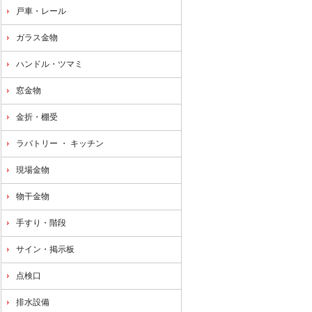
戸車・レール
ガラス金物
意事項
ハンドル・ツマミ
窓金物
金折・棚受
ラバトリー ・ キッチン
現場金物
物干金物
手すり・階段
サイン・掲示板
点検口
排水設備