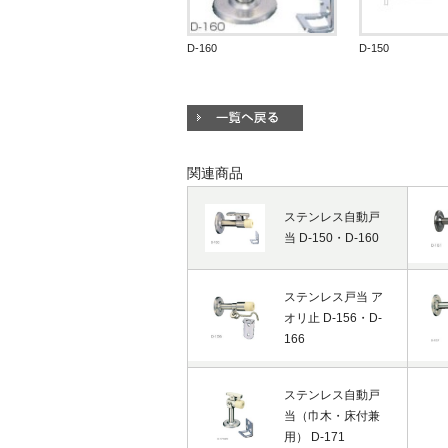
D-160
D-150
関連商品
ステンレス自動戸
当 D-150・D-160
ステンレス戸当 ア
オリ止 D-156・D-
166
ステンレス自動戸
当（巾木・床付兼
用） D-171