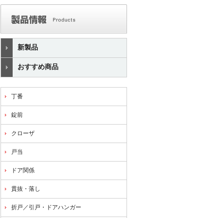
新製品
おすすめ商品
丁番
錠前
クローザ
戸当
ドア関係
貫抜・落し
折戸／引戸・ドアハンガー