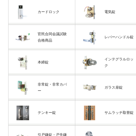
カードロック
電気錠
官民合同会議試験
レバーハンドル錠
合格商品
インテグラルロッ
本締錠
ク
非常錠・非常カバ
ガラス扉錠
ー
テンキー錠
サムラッチ取替錠
引戸鎌錠・戸先鎌