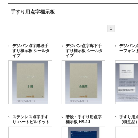
手すり用点字標示板
1
デジバン点字階段手
デジバン点字廊下手
デジバン
すり標示板 シールタ
すり標示板 シールタ
ーフォン 
イプ
イプ
ステンレス点字手す
階段・手すり用点字
手すり用
り ハートビルドット
標示板 HS-1J
（特注品） 